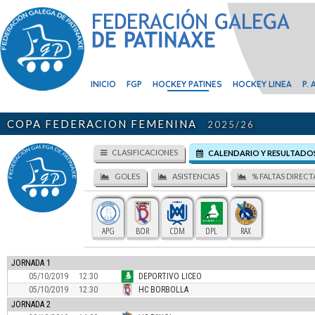
COPA FEDERACION FEMENINA
2025/26
CLASIFICACIONES
CALENDARIO Y RESULTADO
GOLES
ASISTENCIAS
% FALTAS DIRECT
APG
BOR
CDM
DPL
RAX
JORNADA 1
05/10/2019
12:30
DEPORTIVO LICEO
05/10/2019
12:30
HC BORBOLLA
JORNADA 2